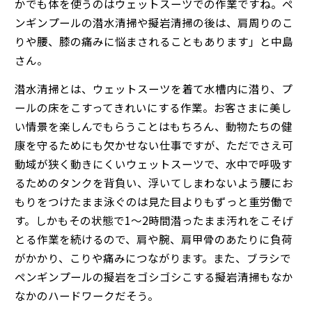
かでも体を使うのはウェットスーツでの作業ですね。ペ
ンギンプールの潜水清掃や擬岩清掃の後は、肩周りのこ
りや腰、膝の痛みに悩まされることもあります」と中島
さん。
潜水清掃とは、ウェットスーツを着て水槽内に潜り、プ
ールの床をこすってきれいにする作業。お客さまに美し
い情景を楽しんでもらうことはもちろん、動物たちの健
康を守るためにも欠かせない仕事ですが、ただでさえ可
動域が狭く動きにくいウェットスーツで、水中で呼吸す
るためのタンクを背負い、浮いてしまわないよう腰にお
もりをつけたまま泳ぐのは見た目よりもずっと重労働で
す。しかもその状態で1〜2時間潜ったまま汚れをこそげ
とる作業を続けるので、肩や腕、肩甲骨のあたりに負荷
がかかり、こりや痛みにつながります。また、ブラシで
ペンギンプールの擬岩をゴシゴシこする擬岩清掃もなか
なかのハードワークだそう。