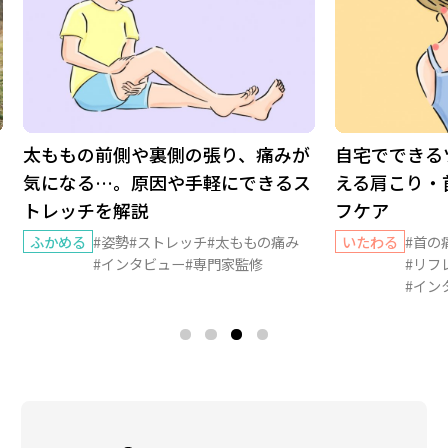
さ
太ももの前側や裏側の張り、痛みが
自宅でできる
気になる…。原因や手軽にできるス
える肩こり・
トレッチを解説
フケア
ふかめる
#姿勢
#ストレッチ
#太ももの痛み
いたわる
#首の
#インタビュー
#専門家監修
#リフ
#イン