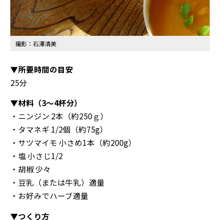
撮影：石澤清美
▼所要時間の目安
25分
▼材料（3～4杯分）
・ニンジン 2本（約250ｇ）
・タマネギ 1/2個（約75g）
・サツマイモ 小さめ1本（約200g）
・塩 小さじ1/2
・胡椒 少々
・豆乳（または牛乳）適量
・お好みでハーブ適量
▼つくり方