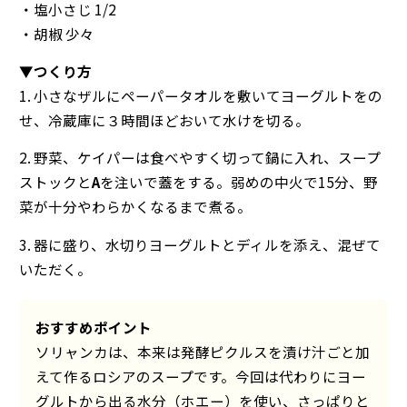
・塩小さじ 1/2
・胡椒 少々
▼つくり方
1. 小さなザルにペーパータオルを敷いてヨーグルトをの
せ、冷蔵庫に３時間ほどおいて水けを切る。
2. 野菜、ケイパーは食べやすく切って鍋に入れ、スープ
ストックと
A
を注いで蓋をする。弱めの中火で15分、野
菜が十分やわらかくなるまで煮る。
3. 器に盛り、水切りヨーグルトとディルを添え、混ぜて
いただく。
おすすめポイント
ソリャンカは、本来は発酵ピクルスを漬け汁ごと加
えて作るロシアのスープです。今回は代わりにヨー
グルトから出る水分（ホエー）を使い、さっぱりと