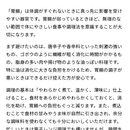
「胃腸」は体調がすぐれないときに真っ先に影響を受け
やすい器官です。胃腸が弱っているときほど、無理のな
い範囲で体にやさしい食事や調理法を意識することが大
切になります。
まず避けたいのは、唐辛子や香辛料といった刺激の強い
もの、ゴボウのように繊維が粗く消化に時間がかかるも
の、脂身の多い肉や揚げ物のような油っぽい料理です。
特に油は消化に大きな負担をかけるため、胃腸の調子が
悪いときはできるだけ控えた方が安心です。
調理の基本は「やわらかく煮て、温かく、薄味に」仕上
げること。食材をあらかじめやわらかくしておくと、消
化を助け、胃腸への負担もぐっと減ります。また、煮込
むことで食材の甘みやうま味が自然に引き出され、余分
な調味料を使わなくても十分においしくいただけます。
忙しいときは電子レンジ調理でも構いませんが、時間を