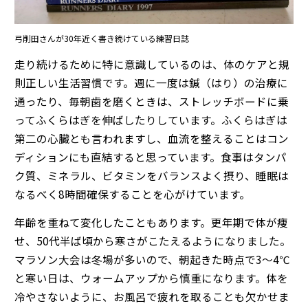
弓削田さんが30年近く書き続けている練習日誌
走り続けるために特に意識しているのは、体のケアと規
則正しい生活習慣です。週に一度は鍼（はり）の治療に
通ったり、毎朝歯を磨くときは、ストレッチボードに乗
ってふくらはぎを伸ばしたりしています。ふくらはぎは
第二の心臓とも言われますし、血流を整えることはコン
ディションにも直結すると思っています。食事はタンパ
ク質、ミネラル、ビタミンをバランスよく摂り、睡眠は
なるべく8時間確保することを心がけています。
年齢を重ねて変化したこともあります。更年期で体が痩
せ、50代半ば頃から寒さがこたえるようになりました。
マラソン大会は冬場が多いので、朝起きた時点で3〜4℃
と寒い日は、ウォームアップから慎重になります。体を
冷やさないように、お風呂で疲れを取ることも欠かせま