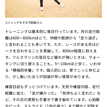
ストレッチをする弓削田さん
トレーニングは基本的に毎日行っています。月の走行距
離は600〜800kmほどで、仲間や医師から「走り過ぎ」
と言われることも多いです。ただ、レースがある月はピ
ークを合わせることを意識して、400km程度に抑えま
す。フルマラソンの翌日など疲れが強いときは、ウォー
キングに切り替えることも。5〜10kmほど歩く、いわゆ
る「積極的休養」です。個人的には、家でじっと休むよ
り、少し動いたほうが回復が早い感覚があります。
練習日誌もずっとつけています。天気や練習内容、走行
距離に加え、「足が痛かった」「気持ちよく走れた」な
ど、その日の感覚も手書きで書き留めています。心拍数
やピッチ、ストライド（1歩の長さ）まで細かく記録す