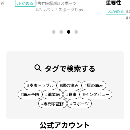
重要性
ふかめる
#専門家監修
#スポーツ
#ハレバレ！スポーツTips
ふかめる
#専門
#ハレ
タグで検索する
#皮膚トラブル
#腰の痛み
#肩の痛み
#痛み予防
#職業病
#食事
#インタビュー
#専門家監修
#スポーツ
公式アカウント